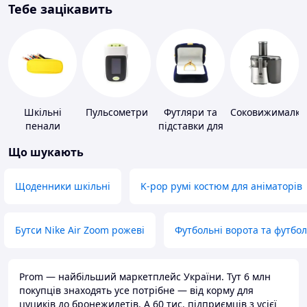
Тебе зацікавить
Шкільні
Пульсометри
Футляри та
Соковижималки
пенали
підставки для
коштовностей
Що шукають
Щоденники шкільні
K-pop румі костюм для аніматорів
Бутси Nike Air Zoom рожеві
Футбольні ворота та футбо
Prom — найбільший маркетплейс України. Тут 6 млн
покупців знаходять усе потрібне — від корму для
цуциків до бронежилетів. А 60 тис. підприємців з усієї