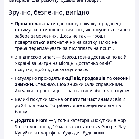
Зручно, безпечно, вигідно
Пром-оплата
захищає кожну покупку: продавець
отримує кошти лише після того, як покупець огляне і
забере замовлення. Щось не так — гроші
повертаються автоматично на картку. Плюс не
треба переплачувати за післяплату на пошті.
З підпискою Smart — безкоштовна доставка по всій
Україні за 50 грн на місяць. Достатньо однієї
покупки, щоб підписка окупилась.
Регулярно проходять
акції від продавців та сезонні
знижки.
Стежимо, щоб знижки були справжніми.
Актуальні пропозиції — на головній або в застосунку.
Великі покупки можна
оплатити частинами
: від 2
до 24 платежів. Потрібен лише кредитний ліміт у
банку.
Додаток Prom
— у топ-3 категорії «Покупки» в App
Store і має понад 10 млн завантажень у Google Play.
Купуйте зі смартфона будь-де і будь-коли.