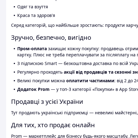
Одяг та взуття
Краса та здоров'я
Серед категорій, що найбільше зростають: продукти харчув
Зручно, безпечно, вигідно
Пром-оплата
захищає кожну покупку: продавець отриму
картку. Плюс не треба переплачувати за післяплату на 
З підпискою Smart — безкоштовна доставка по всій Украї
Регулярно проходять
акції від продавців та сезонні з
Великі покупки можна
оплатити частинами
: від 2 до 
Додаток Prom
— у топ-3 категорії «Покупки» в App Stor
Продавці з усієї України
Тут продають українські підприємці — невеликі майстерні,
Для тих, хто продає онлайн
Prom — маркетплейс для бізнесу будь-якого масштабу. Легк