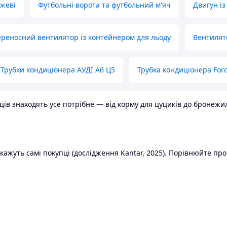
ожеві
Футбольні ворота та футбольний м'яч
Двигун із
реносний вентилятор із контейнером для льоду
Вентилят
Трубки кондиціонера АУДІ А6 Ц5
Трубка кондиціонера Ford
в знаходять усе потрібне — від корму для цуциків до бронежилет
ажуть самі покупці (дослідження Kantar, 2025). Порівнюйте пропо