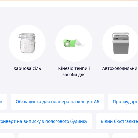
Харчова сіль
Кінезіо тейпи і
Автохолодильни
засоби для
тейпування
в
Обкладинка для планера на кільцях А6
Протиударн
нверт на виписку з пологового будинку
Білий бюстгальт