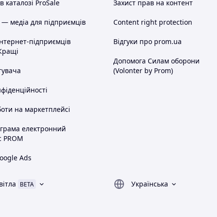
 каталозі ProSale
Захист прав на контент
 — медіа для підприємців
Content right protection
інтернет-підприємців
Відгуки про prom.ua
Кращі
Допомога Силам оборони
тувача
(Volonter by Prom)
нфіденційності
оти на маркетплейсі
ограма електронний
с PROM
oogle Ads
вітла
Українська
BETA