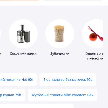
ки
Соковижималки
Зубочистки
Інвентар для
гімнастики
ий чохол на Hot 60i
Бюстгальтер без кісточок 95с
ер пушап 75b
Футбольні стоноги Nike Phantom GX2