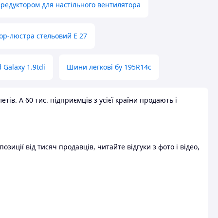
 редуктором для настільного вентилятора
ор-люстра стельовий E 27
 Galaxy 1.9tdi
Шини легкові бу 195R14c
ів. А 60 тис. підприємців з усієї країни продають і
зиції від тисяч продавців, читайте відгуки з фото і відео,