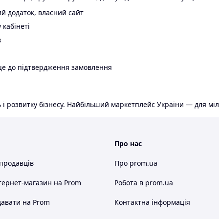
й додаток, власний сайт
 кабінеті
в
ще до підтвердження замовлення
 і розвитку бізнесу. Найбільший маркетплейс України — для міл
Про нас
 продавців
Про prom.ua
тернет-магазин
на Prom
Робота в prom.ua
авати на Prom
Контактна інформація