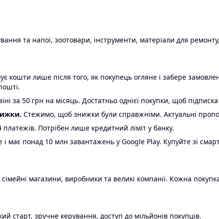
ання та напої, зоотовари, інструменти, матеріали для ремонту,
є кошти лише після того, як покупець огляне і забере замовл
пошті.
ні за 50 грн на місяць. Достатньо однієї покупки, щоб підписка
нижки.
Стежимо, щоб знижки були справжніми. Актуальні пропози
24 платежів. Потрібен лише кредитний ліміт у банку.
e і має понад 10 млн завантажень у Google Play. Купуйте зі смар
 сімейні магазини, виробники та великі компанії. Кожна покупка
ий старт, зручне керування, доступ до мільйонів покупців.