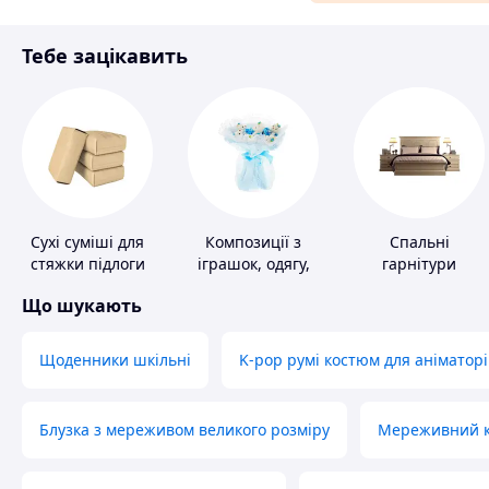
Матеріали для ремонту
Тебе зацікавить
Спорт і відпочинок
Сухі суміші для
Композиції з
Спальні
стяжки підлоги
іграшок, одягу,
гарнітури
підгузків
Що шукають
Щоденники шкільні
K-pop румі костюм для аніматорі
Блузка з мереживом великого розміру
Мереживний ко