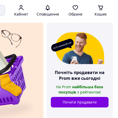
Кабінет
Сповіщення
Обране
Кошик
О! Є замовлення
Почніть продавати на
Prom
вже сьогодні
На
Prom
найбільша база
покупців
з рейтингом
!
Почати продавати