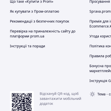
Що таке «Купити з Prom»
Просування в
Як купувати з Пром-оплатою
Sprava.prom
Рекомендації з безпечних покупок
Премія для 
Ecommerce.
Перевірка на приналежність сайту до
платформи prom.ua
Угода корис
Інструкції та поради
Політика ко
Правила роб
Бонусна пр
маркетплей
Інструкція G
Відскануй QR-код, щоб
Тема
-
с
завантажити мобільний
додаток