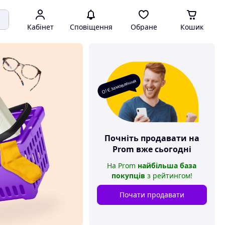
Кабінет
Сповіщення
Обране
Кошик
О! Є замовлення
Почніть продавати на
Prom
вже сьогодні
На
Prom
найбільша база
покупців
з рейтингом
!
Почати продавати