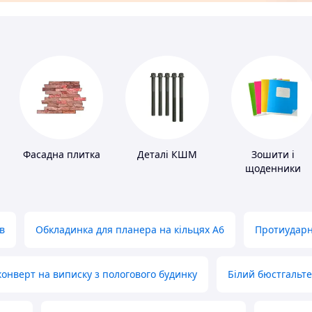
Фасадна плитка
Деталі КШМ
Зошити і
щоденники
в
Обкладинка для планера на кільцях А6
Протиударн
нверт на виписку з пологового будинку
Білий бюстгальт