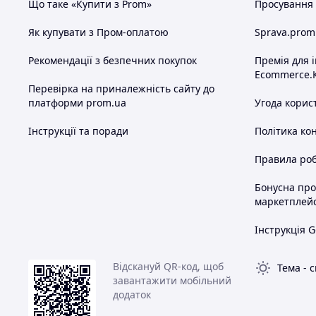
Що таке «Купити з Prom»
Просування в
Як купувати з Пром-оплатою
Sprava.prom
Рекомендації з безпечних покупок
Премія для 
Ecommerce.
Перевірка на приналежність сайту до
платформи prom.ua
Угода корис
Інструкції та поради
Політика ко
Правила роб
Бонусна пр
маркетплей
Інструкція G
Відскануй QR-код, щоб
Тема
-
с
завантажити мобільний
додаток