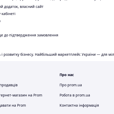
й додаток, власний сайт
 кабінеті
в
ще до підтвердження замовлення
 і розвитку бізнесу. Найбільший маркетплейс України — для міл
Про нас
 продавців
Про prom.ua
тернет-магазин
на Prom
Робота в prom.ua
авати на Prom
Контактна інформація