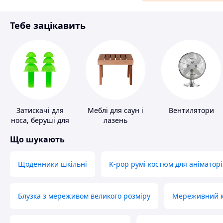
Матеріали для ремонту
Тебе зацікавить
Спорт і відпочинок
Затискачі для
Меблі для саун і
Вентилятори
носа, беруші для
лазень
плавання
Що шукають
Щоденники шкільні
K-pop румі костюм для аніматорі
Блузка з мереживом великого розміру
Мереживний ко