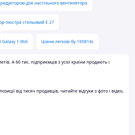
 редуктором для настільного вентилятора
ор-люстра стельовий E 27
 Galaxy 1.9tdi
Шини легкові бу 195R14c
ів. А 60 тис. підприємців з усієї країни продають і
зиції від тисяч продавців, читайте відгуки з фото і відео,