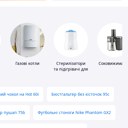
Газові котли
Стерилізатори
Соковижималк
та підігрівачі для
дитячого
харчування
ий чохол на Hot 60i
Бюстгальтер без кісточок 95с
ер пушап 75b
Футбольні стоноги Nike Phantom GX2