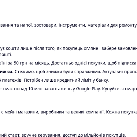
ання та напої, зоотовари, інструменти, матеріали для ремонту,
є кошти лише після того, як покупець огляне і забере замовл
пошті.
ні за 50 грн на місяць. Достатньо однієї покупки, щоб підписка
нижки.
Стежимо, щоб знижки були справжніми. Актуальні пропози
24 платежів. Потрібен лише кредитний ліміт у банку.
e і має понад 10 млн завантажень у Google Play. Купуйте зі смар
 сімейні магазини, виробники та великі компанії. Кожна покупка
ий старт, зручне керування, доступ до мільйонів покупців.