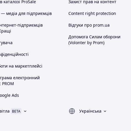
 каталозі ProSale
Захист прав на контент
 — медіа для підприємців
Content right protection
інтернет-підприємців
Відгуки про prom.ua
Кращі
Допомога Силам оборони
тувача
(Volonter by Prom)
нфіденційності
оти на маркетплейсі
ограма електронний
с PROM
oogle Ads
вітла
Українська
BETA