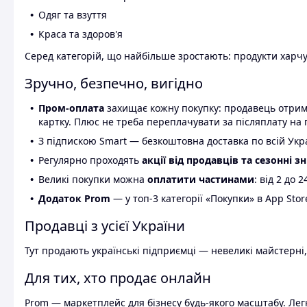
Одяг та взуття
Краса та здоров'я
Серед категорій, що найбільше зростають: продукти харчув
Зручно, безпечно, вигідно
Пром-оплата
захищає кожну покупку: продавець отриму
картку. Плюс не треба переплачувати за післяплату на 
З підпискою Smart — безкоштовна доставка по всій Украї
Регулярно проходять
акції від продавців та сезонні з
Великі покупки можна
оплатити частинами
: від 2 до 
Додаток Prom
— у топ-3 категорії «Покупки» в App Stor
Продавці з усієї України
Тут продають українські підприємці — невеликі майстерні,
Для тих, хто продає онлайн
Prom — маркетплейс для бізнесу будь-якого масштабу. Легк