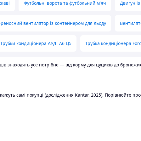
ожеві
Футбольні ворота та футбольний м'яч
Двигун із
реносний вентилятор із контейнером для льоду
Вентилят
Трубки кондиціонера АУДІ А6 Ц5
Трубка кондиціонера Ford
в знаходять усе потрібне — від корму для цуциків до бронежилет
ажуть самі покупці (дослідження Kantar, 2025). Порівнюйте пропо