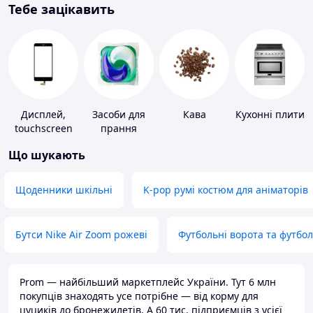
Тебе зацікавить
Дисплей,
Засоби для
Кава
Кухонні плити
touchscreen
прання
для телефонів
Що шукають
Щоденники шкільні
K-pop румі костюм для аніматорів
Бутси Nike Air Zoom рожеві
Футбольні ворота та футбо
Prom — найбільший маркетплейс України. Тут 6 млн
покупців знаходять усе потрібне — від корму для
цуциків до бронежилетів. А 60 тис. підприємців з усієї