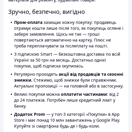
Зручно, безпечно, вигідно
Пром-оплата
захищає кожну покупку: продавець
отримує кошти лише після того, як покупець огляне і
забере замовлення. Щось не так — гроші
повертаються автоматично на картку. Плюс не
треба переплачувати за післяплату на пошті.
З підпискою Smart — безкоштовна доставка по всій
Україні за 50 грн на місяць. Достатньо однієї
покупки, щоб підписка окупилась.
Регулярно проходять
акції від продавців та сезонні
знижки.
Стежимо, щоб знижки були справжніми.
Актуальні пропозиції — на головній або в застосунку.
Великі покупки можна
оплатити частинами
: від 2
до 24 платежів. Потрібен лише кредитний ліміт у
банку.
Додаток Prom
— у топ-3 категорії «Покупки» в App
Store і має понад 10 млн завантажень у Google Play.
Купуйте зі смартфона будь-де і будь-коли.