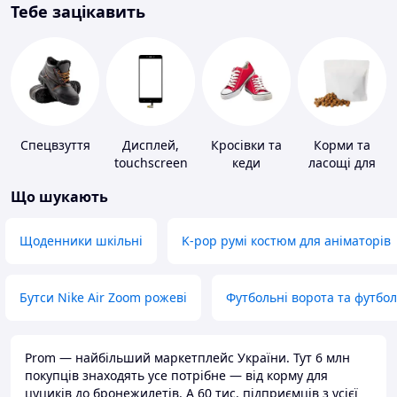
Тебе зацікавить
Спецвзуття
Дисплей,
Кросівки та
Корми та
touchscreen
кеди
ласощі для
для телефонів
домашніх
Що шукають
тварин і
птахів
Щоденники шкільні
K-pop румі костюм для аніматорів
Бутси Nike Air Zoom рожеві
Футбольні ворота та футбо
Prom — найбільший маркетплейс України. Тут 6 млн
покупців знаходять усе потрібне — від корму для
цуциків до бронежилетів. А 60 тис. підприємців з усієї