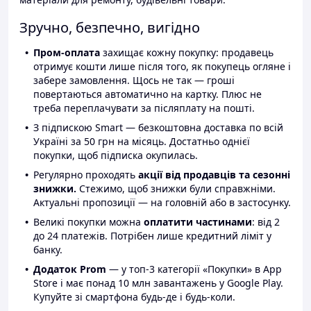
Зручно, безпечно, вигідно
Пром-оплата
захищає кожну покупку: продавець
отримує кошти лише після того, як покупець огляне і
забере замовлення. Щось не так — гроші
повертаються автоматично на картку. Плюс не
треба переплачувати за післяплату на пошті.
З підпискою Smart — безкоштовна доставка по всій
Україні за 50 грн на місяць. Достатньо однієї
покупки, щоб підписка окупилась.
Регулярно проходять
акції від продавців та сезонні
знижки.
Стежимо, щоб знижки були справжніми.
Актуальні пропозиції — на головній або в застосунку.
Великі покупки можна
оплатити частинами
: від 2
до 24 платежів. Потрібен лише кредитний ліміт у
банку.
Додаток Prom
— у топ-3 категорії «Покупки» в App
Store і має понад 10 млн завантажень у Google Play.
Купуйте зі смартфона будь-де і будь-коли.