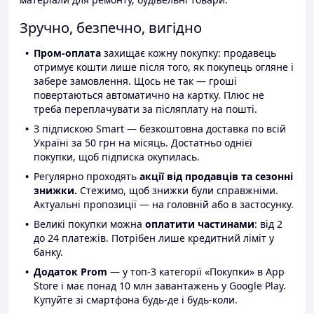
Зручно, безпечно, вигідно
Пром-оплата
захищає кожну покупку: продавець
отримує кошти лише після того, як покупець огляне і
забере замовлення. Щось не так — гроші
повертаються автоматично на картку. Плюс не
треба переплачувати за післяплату на пошті.
З підпискою Smart — безкоштовна доставка по всій
Україні за 50 грн на місяць. Достатньо однієї
покупки, щоб підписка окупилась.
Регулярно проходять
акції від продавців та сезонні
знижки.
Стежимо, щоб знижки були справжніми.
Актуальні пропозиції — на головній або в застосунку.
Великі покупки можна
оплатити частинами
: від 2
до 24 платежів. Потрібен лише кредитний ліміт у
банку.
Додаток Prom
— у топ-3 категорії «Покупки» в App
Store і має понад 10 млн завантажень у Google Play.
Купуйте зі смартфона будь-де і будь-коли.