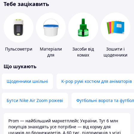
Тебе зацікавить
Пульсометри
Матеріали
Засоби від
Зошити і
для
комах
щоденники
облаштування
Що шукають
промислових
підлог
Щоденники шкільні
K-pop румі костюм для аніматорів
Бутси Nike Air Zoom рожеві
Футбольні ворота та футбо
Prom — найбільший маркетплейс України. Тут 6 млн
покупців знаходять усе потрібне — від корму для
цуциків до бронежилетів. А 60 тис. підприємців з усієї