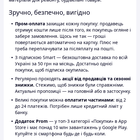
Зручно, безпечно, вигідно
Пром-оплата
захищає кожну покупку: продавець
отримує кошти лише після того, як покупець огляне і
забере замовлення. Щось не так — гроші
повертаються автоматично на картку. Плюс не
треба переплачувати за післяплату на пошті.
З підпискою Smart — безкоштовна доставка по всій
Україні за 50 грн на місяць. Достатньо однієї
покупки, щоб підписка окупилась.
Регулярно проходять
акції від продавців та сезонні
знижки.
Стежимо, щоб знижки були справжніми.
Актуальні пропозиції — на головній або в застосунку.
Великі покупки можна
оплатити частинами
: від 2
до 24 платежів. Потрібен лише кредитний ліміт у
банку.
Додаток Prom
— у топ-3 категорії «Покупки» в App
Store і має понад 10 млн завантажень у Google Play.
Купуйте зі смартфона будь-де і будь-коли.