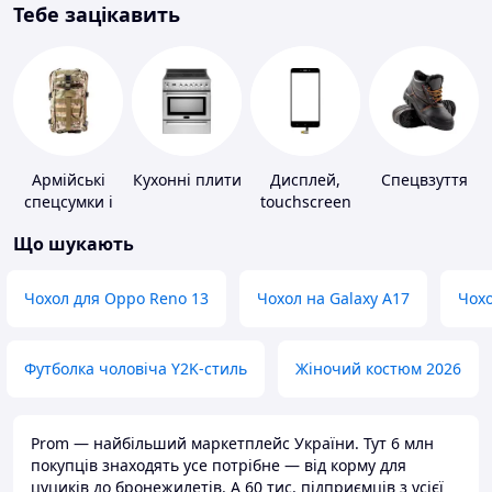
Тебе зацікавить
Армійські
Кухонні плити
Дисплей,
Спецвзуття
спецсумки і
touchscreen
рюкзаки
для телефонів
Що шукають
Чохол для Oppo Reno 13
Чохол на Galaxy A17
Чохо
Футболка чоловіча Y2K-стиль
Жіночий костюм 2026
Prom — найбільший маркетплейс України. Тут 6 млн
покупців знаходять усе потрібне — від корму для
цуциків до бронежилетів. А 60 тис. підприємців з усієї