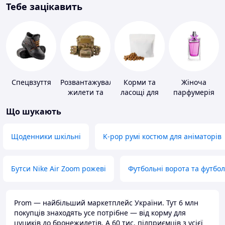
Тебе зацікавить
Спецвзуття
Розвантажувальні
Корми та
Жіноча
жилети та
ласощі для
парфумерія
плитоноски
домашніх
Що шукають
без плит
тварин і
птахів
Щоденники шкільні
K-pop румі костюм для аніматорів
Бутси Nike Air Zoom рожеві
Футбольні ворота та футбо
Prom — найбільший маркетплейс України. Тут 6 млн
покупців знаходять усе потрібне — від корму для
цуциків до бронежилетів. А 60 тис. підприємців з усієї