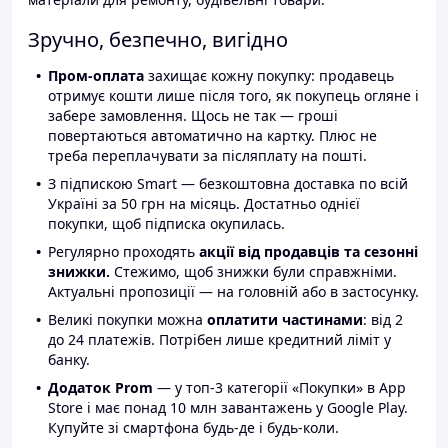
Зручно, безпечно, вигідно
Пром-оплата
захищає кожну покупку: продавець
отримує кошти лише після того, як покупець огляне і
забере замовлення. Щось не так — гроші
повертаються автоматично на картку. Плюс не
треба переплачувати за післяплату на пошті.
З підпискою Smart — безкоштовна доставка по всій
Україні за 50 грн на місяць. Достатньо однієї
покупки, щоб підписка окупилась.
Регулярно проходять
акції від продавців та сезонні
знижки.
Стежимо, щоб знижки були справжніми.
Актуальні пропозиції — на головній або в застосунку.
Великі покупки можна
оплатити частинами
: від 2
до 24 платежів. Потрібен лише кредитний ліміт у
банку.
Додаток Prom
— у топ-3 категорії «Покупки» в App
Store і має понад 10 млн завантажень у Google Play.
Купуйте зі смартфона будь-де і будь-коли.