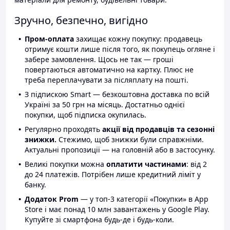
Зручно, безпечно, вигідно
Пром-оплата
захищає кожну покупку: продавець
отримує кошти лише після того, як покупець огляне і
забере замовлення. Щось не так — гроші
повертаються автоматично на картку. Плюс не
треба переплачувати за післяплату на пошті.
З підпискою Smart — безкоштовна доставка по всій
Україні за 50 грн на місяць. Достатньо однієї
покупки, щоб підписка окупилась.
Регулярно проходять
акції від продавців та сезонні
знижки.
Стежимо, щоб знижки були справжніми.
Актуальні пропозиції — на головній або в застосунку.
Великі покупки можна
оплатити частинами
: від 2
до 24 платежів. Потрібен лише кредитний ліміт у
банку.
Додаток Prom
— у топ-3 категорії «Покупки» в App
Store і має понад 10 млн завантажень у Google Play.
Купуйте зі смартфона будь-де і будь-коли.