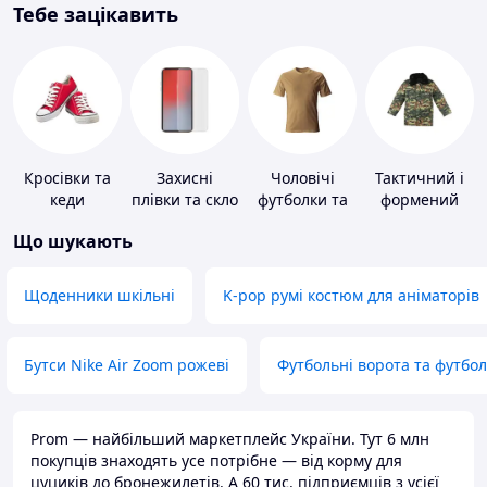
Тебе зацікавить
Кросівки та
Захисні
Чоловічі
Тактичний і
кеди
плівки та скло
футболки та
формений
для
майки
одяг
Що шукають
портативних
пристроїв
Щоденники шкільні
K-pop румі костюм для аніматорів
Бутси Nike Air Zoom рожеві
Футбольні ворота та футбо
Prom — найбільший маркетплейс України. Тут 6 млн
покупців знаходять усе потрібне — від корму для
цуциків до бронежилетів. А 60 тис. підприємців з усієї