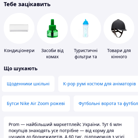
Тебе зацікавить
Кондиціонери
Засоби від
Туристичні
Товари для
комах
фільтри та
кінного
пігулки для
спорту
Що шукають
питної води
Щоденники шкільні
K-pop румі костюм для аніматорів
Бутси Nike Air Zoom рожеві
Футбольні ворота та футбо
Prom — найбільший маркетплейс України. Тут 6 млн
покупців знаходять усе потрібне — від корму для
цуциків до бронежилетів. А 60 тис. підприємців з усієї