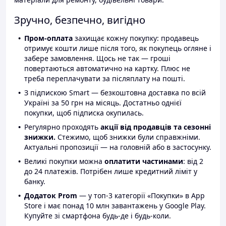
Зручно, безпечно, вигідно
Пром-оплата
захищає кожну покупку: продавець
отримує кошти лише після того, як покупець огляне і
забере замовлення. Щось не так — гроші
повертаються автоматично на картку. Плюс не
треба переплачувати за післяплату на пошті.
З підпискою Smart — безкоштовна доставка по всій
Україні за 50 грн на місяць. Достатньо однієї
покупки, щоб підписка окупилась.
Регулярно проходять
акції від продавців та сезонні
знижки.
Стежимо, щоб знижки були справжніми.
Актуальні пропозиції — на головній або в застосунку.
Великі покупки можна
оплатити частинами
: від 2
до 24 платежів. Потрібен лише кредитний ліміт у
банку.
Додаток Prom
— у топ-3 категорії «Покупки» в App
Store і має понад 10 млн завантажень у Google Play.
Купуйте зі смартфона будь-де і будь-коли.