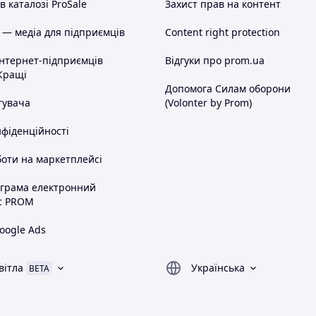
 каталозі ProSale
Захист прав на контент
 — медіа для підприємців
Content right protection
інтернет-підприємців
Відгуки про prom.ua
Кращі
Допомога Силам оборони
тувача
(Volonter by Prom)
нфіденційності
оти на маркетплейсі
ограма електронний
с PROM
oogle Ads
вітла
Українська
BETA