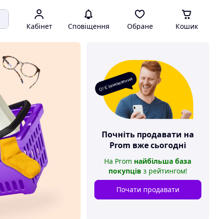
Кабінет
Сповіщення
Обране
Кошик
О! Є замовлення
Почніть продавати на
Prom
вже сьогодні
На
Prom
найбільша база
покупців
з рейтингом
!
Почати продавати