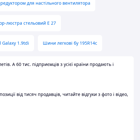
 редуктором для настільного вентилятора
ор-люстра стельовий E 27
 Galaxy 1.9tdi
Шини легкові бу 195R14c
ів. А 60 тис. підприємців з усієї країни продають і
зиції від тисяч продавців, читайте відгуки з фото і відео,