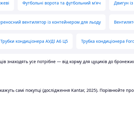
ожеві
Футбольні ворота та футбольний м'яч
Двигун із
реносний вентилятор із контейнером для льоду
Вентилят
Трубки кондиціонера АУДІ А6 Ц5
Трубка кондиціонера Ford
в знаходять усе потрібне — від корму для цуциків до бронежилет
ажуть самі покупці (дослідження Kantar, 2025). Порівнюйте пропо