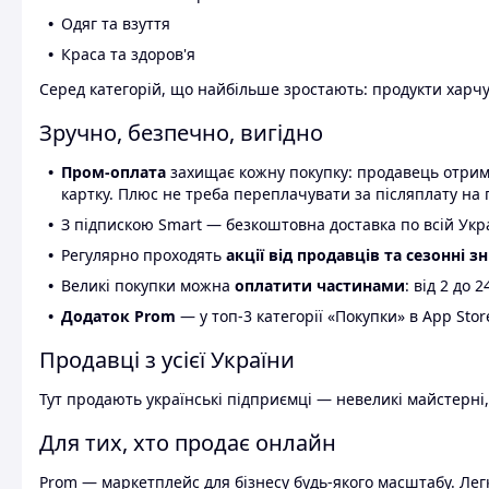
Одяг та взуття
Краса та здоров'я
Серед категорій, що найбільше зростають: продукти харчув
Зручно, безпечно, вигідно
Пром-оплата
захищає кожну покупку: продавець отриму
картку. Плюс не треба переплачувати за післяплату на 
З підпискою Smart — безкоштовна доставка по всій Украї
Регулярно проходять
акції від продавців та сезонні з
Великі покупки можна
оплатити частинами
: від 2 до 
Додаток Prom
— у топ-3 категорії «Покупки» в App Stor
Продавці з усієї України
Тут продають українські підприємці — невеликі майстерні,
Для тих, хто продає онлайн
Prom — маркетплейс для бізнесу будь-якого масштабу. Легк