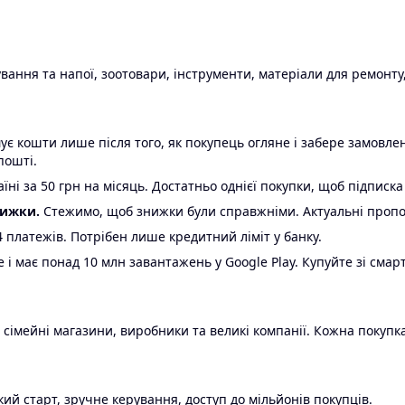
ання та напої, зоотовари, інструменти, матеріали для ремонту,
є кошти лише після того, як покупець огляне і забере замовл
пошті.
ні за 50 грн на місяць. Достатньо однієї покупки, щоб підписка
нижки.
Стежимо, щоб знижки були справжніми. Актуальні пропози
24 платежів. Потрібен лише кредитний ліміт у банку.
e і має понад 10 млн завантажень у Google Play. Купуйте зі смар
 сімейні магазини, виробники та великі компанії. Кожна покупка
ий старт, зручне керування, доступ до мільйонів покупців.