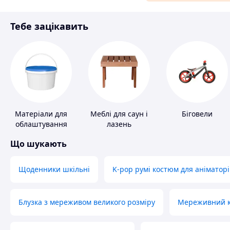
Матеріали для ремонту
Тебе зацікавить
Спорт і відпочинок
Матеріали для
Меблі для саун і
Біговели
облаштування
лазень
промислових
Що шукають
підлог
Щоденники шкільні
K-pop румі костюм для аніматорі
Блузка з мереживом великого розміру
Мереживний ко