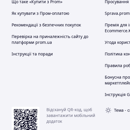
Що таке «Купити з Prom»
Просування в
Як купувати з Пром-оплатою
Sprava.prom
Рекомендації з безпечних покупок
Премія для 
Ecommerce.
Перевірка на приналежність сайту до
платформи prom.ua
Угода корис
Інструкції та поради
Політика ко
Правила роб
Бонусна пр
маркетплей
Інструкція G
Відскануй QR-код, щоб
Тема
-
с
завантажити мобільний
додаток