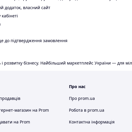
й додаток, власний сайт
 кабінеті
в
ще до підтвердження замовлення
 і розвитку бізнесу. Найбільший маркетплейс України — для міл
Про нас
 продавців
Про prom.ua
тернет-магазин
на Prom
Робота в prom.ua
авати на Prom
Контактна інформація