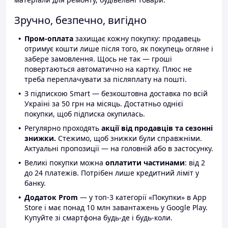
Зручно, безпечно, вигідно
Пром-оплата
захищає кожну покупку: продавець
отримує кошти лише після того, як покупець огляне і
забере замовлення. Щось не так — гроші
повертаються автоматично на картку. Плюс не
треба переплачувати за післяплату на пошті.
З підпискою Smart — безкоштовна доставка по всій
Україні за 50 грн на місяць. Достатньо однієї
покупки, щоб підписка окупилась.
Регулярно проходять
акції від продавців та сезонні
знижки.
Стежимо, щоб знижки були справжніми.
Актуальні пропозиції — на головній або в застосунку.
Великі покупки можна
оплатити частинами
: від 2
до 24 платежів. Потрібен лише кредитний ліміт у
банку.
Додаток Prom
— у топ-3 категорії «Покупки» в App
Store і має понад 10 млн завантажень у Google Play.
Купуйте зі смартфона будь-де і будь-коли.