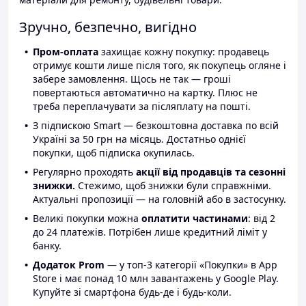
Зручно, безпечно, вигідно
Пром-оплата
захищає кожну покупку: продавець
отримує кошти лише після того, як покупець огляне і
забере замовлення. Щось не так — гроші
повертаються автоматично на картку. Плюс не
треба переплачувати за післяплату на пошті.
З підпискою Smart — безкоштовна доставка по всій
Україні за 50 грн на місяць. Достатньо однієї
покупки, щоб підписка окупилась.
Регулярно проходять
акції від продавців та сезонні
знижки.
Стежимо, щоб знижки були справжніми.
Актуальні пропозиції — на головній або в застосунку.
Великі покупки можна
оплатити частинами
: від 2
до 24 платежів. Потрібен лише кредитний ліміт у
банку.
Додаток Prom
— у топ-3 категорії «Покупки» в App
Store і має понад 10 млн завантажень у Google Play.
Купуйте зі смартфона будь-де і будь-коли.