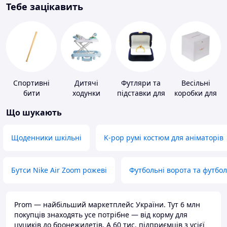
Тебе зацікавить
Спортивні
Дитячі
Футляри та
Весільні
бити
ходунки
підставки для
коробки для
коштовностей
грошей
Що шукають
Щоденники шкільні
K-pop румі костюм для аніматорів
Бутси Nike Air Zoom рожеві
Футбольні ворота та футбо
Prom — найбільший маркетплейс України. Тут 6 млн
покупців знаходять усе потрібне — від корму для
цуциків до бронежилетів. А 60 тис. підприємців з усієї