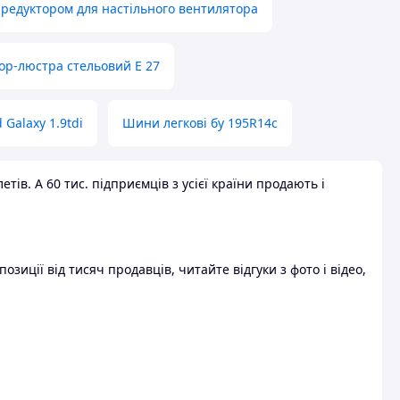
 редуктором для настільного вентилятора
ор-люстра стельовий E 27
 Galaxy 1.9tdi
Шини легкові бу 195R14c
ів. А 60 тис. підприємців з усієї країни продають і
зиції від тисяч продавців, читайте відгуки з фото і відео,