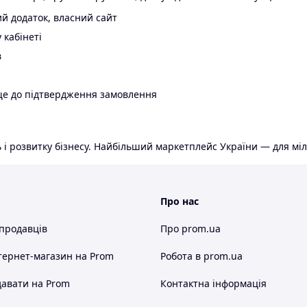
й додаток, власний сайт
 кабінеті
в
ще до підтвердження замовлення
 і розвитку бізнесу. Найбільший маркетплейс України — для міл
Про нас
 продавців
Про prom.ua
тернет-магазин
на Prom
Робота в prom.ua
авати на Prom
Контактна інформація