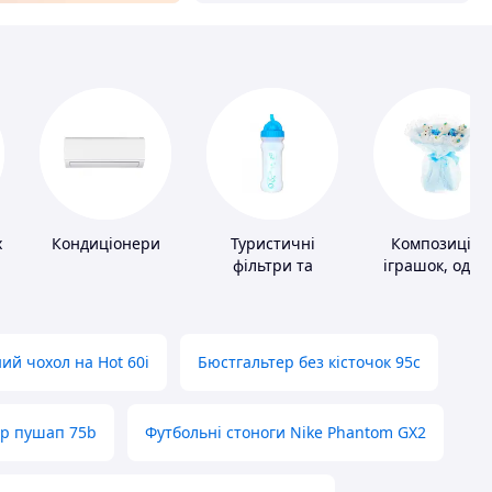
х
Кондиціонери
Туристичні
Композиції з
фільтри та
іграшок, одягу
пігулки для
підгузків
питної води
ий чохол на Hot 60i
Бюстгальтер без кісточок 95с
ер пушап 75b
Футбольні стоноги Nike Phantom GX2