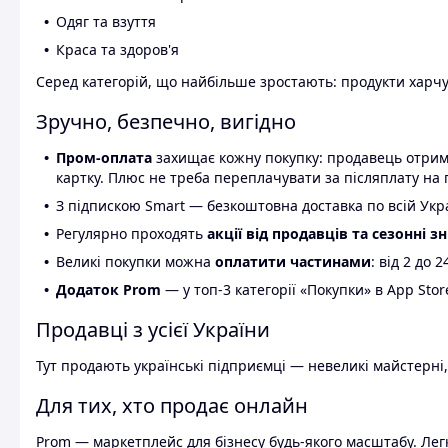
Одяг та взуття
Краса та здоров'я
Серед категорій, що найбільше зростають: продукти харчув
Зручно, безпечно, вигідно
Пром-оплата
захищає кожну покупку: продавець отриму
картку. Плюс не треба переплачувати за післяплату на 
З підпискою Smart — безкоштовна доставка по всій Украї
Регулярно проходять
акції від продавців та сезонні з
Великі покупки можна
оплатити частинами
: від 2 до 
Додаток Prom
— у топ-3 категорії «Покупки» в App Stor
Продавці з усієї України
Тут продають українські підприємці — невеликі майстерні,
Для тих, хто продає онлайн
Prom — маркетплейс для бізнесу будь-якого масштабу. Легк