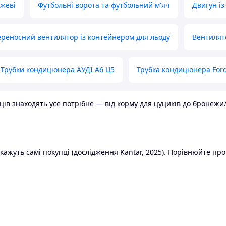
ожеві
Футбольні ворота та футбольний м'яч
Двигун із
реносний вентилятор із контейнером для льоду
Вентилят
Трубки кондиціонера АУДІ А6 Ц5
Трубка кондиціонера Ford
в знаходять усе потрібне — від корму для цуциків до бронежилет
ажуть самі покупці (дослідження Kantar, 2025). Порівнюйте пропо