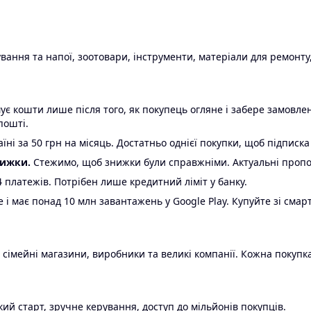
ання та напої, зоотовари, інструменти, матеріали для ремонту,
є кошти лише після того, як покупець огляне і забере замовл
пошті.
ні за 50 грн на місяць. Достатньо однієї покупки, щоб підписка
нижки.
Стежимо, щоб знижки були справжніми. Актуальні пропози
24 платежів. Потрібен лише кредитний ліміт у банку.
e і має понад 10 млн завантажень у Google Play. Купуйте зі смар
 сімейні магазини, виробники та великі компанії. Кожна покупка
ий старт, зручне керування, доступ до мільйонів покупців.