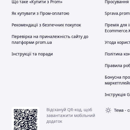
Що таке «Купити з Prom»
Просування в
Як купувати з Пром-оплатою
Sprava.prom
Рекомендації з безпечних покупок
Премія для 
Ecommerce.
Перевірка на приналежність сайту до
платформи prom.ua
Угода корис
Інструкції та поради
Політика ко
Правила роб
Бонусна пр
маркетплей
Інструкція G
Відскануй QR-код, щоб
Тема
-
с
завантажити мобільний
додаток