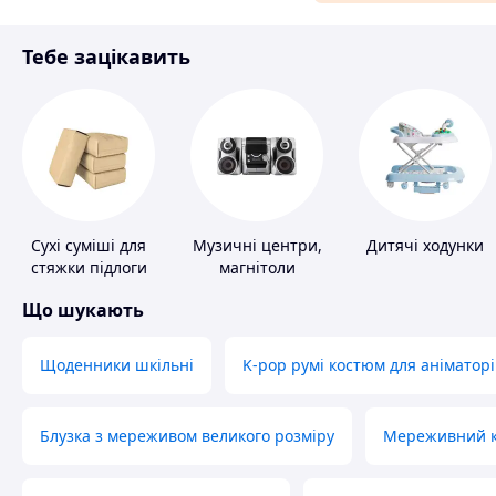
Матеріали для ремонту
Тебе зацікавить
Спорт і відпочинок
Сухі суміші для
Музичні центри,
Дитячі ходунки
стяжки підлоги
магнітоли
Що шукають
Щоденники шкільні
K-pop румі костюм для аніматорі
Блузка з мереживом великого розміру
Мереживний ко