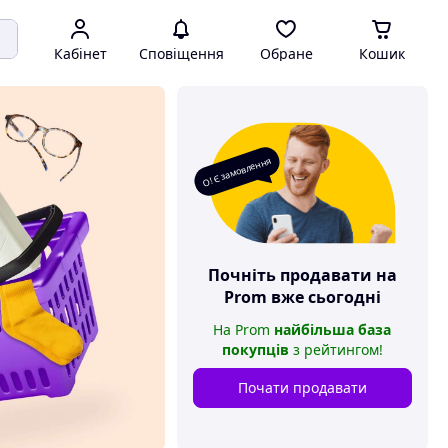
Кабінет
Сповіщення
Обране
Кошик
О! Є замовлення
Почніть продавати на
Prom
вже сьогодні
На
Prom
найбільша база
покупців
з рейтингом
!
Почати продавати