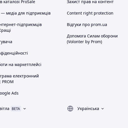
 каталозі ProSale
Захист прав на контент
 — медіа для підприємців
Content right protection
інтернет-підприємців
Відгуки про prom.ua
Кращі
Допомога Силам оборони
тувача
(Volonter by Prom)
нфіденційності
оти на маркетплейсі
ограма електронний
с PROM
oogle Ads
вітла
Українська
BETA