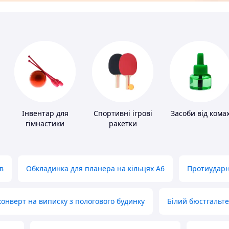
Інвентар для
Спортивні ігрові
Засоби від кома
гімнастики
ракетки
в
Обкладинка для планера на кільцях А6
Протиударн
нверт на виписку з пологового будинку
Білий бюстгальт