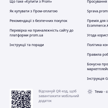
Що таке «Купити з Prom»
Просування в
Як купувати з Пром-оплатою
Sprava.prom
Рекомендації з безпечних покупок
Премія для 
Ecommerce.
Перевірка на приналежність сайту до
платформи prom.ua
Угода корис
Інструкції та поради
Політика ко
Правила роб
Бонусна пр
маркетплей
Інструкція G
Відскануй QR-код, щоб
Тема
-
с
завантажити мобільний
додаток