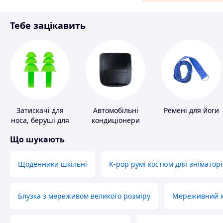
Матеріали для ремонту
Тебе зацікавить
Спорт і відпочинок
Затискачі для
Автомобільні
Ремені для йоги
носа, беруші для
кондиціонери
плавання
Що шукають
Щоденники шкільні
K-pop румі костюм для аніматорі
Блузка з мереживом великого розміру
Мереживний ко