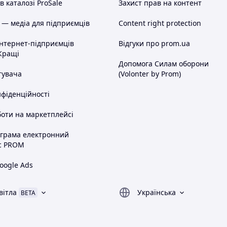
 каталозі ProSale
Захист прав на контент
 — медіа для підприємців
Content right protection
інтернет-підприємців
Відгуки про prom.ua
Кращі
Допомога Силам оборони
тувача
(Volonter by Prom)
нфіденційності
оти на маркетплейсі
ограма електронний
с PROM
oogle Ads
вітла
Українська
BETA