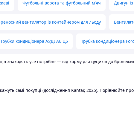
ожеві
Футбольні ворота та футбольний м'яч
Двигун із
реносний вентилятор із контейнером для льоду
Вентилят
Трубки кондиціонера АУДІ А6 Ц5
Трубка кондиціонера Ford
в знаходять усе потрібне — від корму для цуциків до бронежилет
ажуть самі покупці (дослідження Kantar, 2025). Порівнюйте пропо