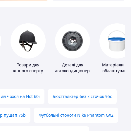
Товари для
Деталі для
Матеріали дл
кінного спорту
автокондиціонерів
облаштуванн
промислових
підлог
ий чохол на Hot 60i
Бюстгальтер без кісточок 95с
ер пушап 75b
Футбольні стоноги Nike Phantom GX2