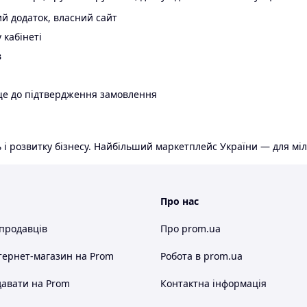
й додаток, власний сайт
 кабінеті
в
ще до підтвердження замовлення
 і розвитку бізнесу. Найбільший маркетплейс України — для міл
Про нас
 продавців
Про prom.ua
тернет-магазин
на Prom
Робота в prom.ua
авати на Prom
Контактна інформація