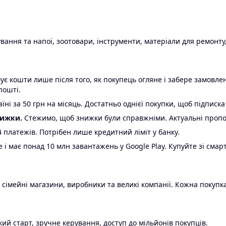
ання та напої, зоотовари, інструменти, матеріали для ремонту,
є кошти лише після того, як покупець огляне і забере замовл
пошті.
ні за 50 грн на місяць. Достатньо однієї покупки, щоб підписка
нижки.
Стежимо, щоб знижки були справжніми. Актуальні пропози
24 платежів. Потрібен лише кредитний ліміт у банку.
e і має понад 10 млн завантажень у Google Play. Купуйте зі смар
 сімейні магазини, виробники та великі компанії. Кожна покупка
ий старт, зручне керування, доступ до мільйонів покупців.