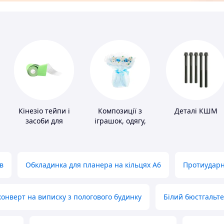
Кінезіо тейпи і
Композиції з
Деталі КШМ
засоби для
іграшок, одягу,
тейпування
підгузків
в
Обкладинка для планера на кільцях А6
Протиударн
нверт на виписку з пологового будинку
Білий бюстгальт