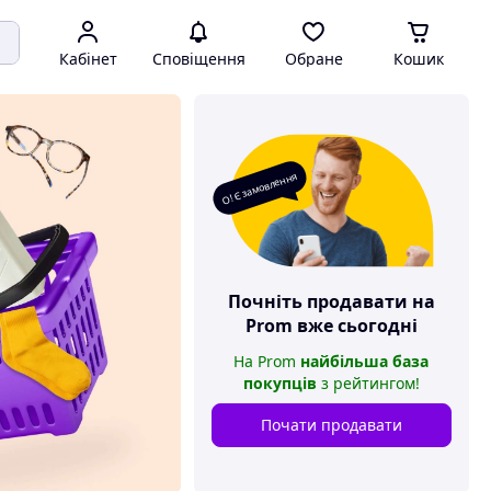
Кабінет
Сповіщення
Обране
Кошик
О! Є замовлення
Почніть продавати на
Prom
вже сьогодні
На
Prom
найбільша база
покупців
з рейтингом
!
Почати продавати