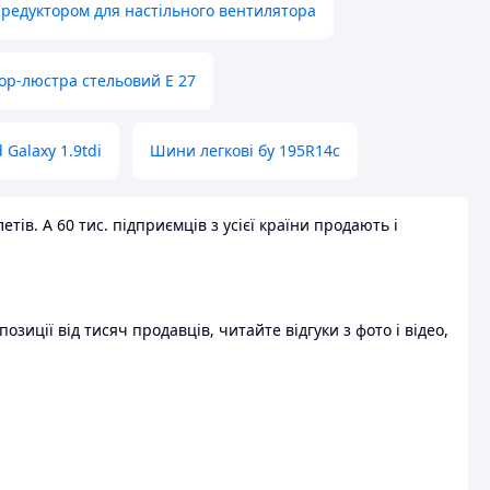
 редуктором для настільного вентилятора
ор-люстра стельовий E 27
 Galaxy 1.9tdi
Шини легкові бу 195R14c
ів. А 60 тис. підприємців з усієї країни продають і
зиції від тисяч продавців, читайте відгуки з фото і відео,