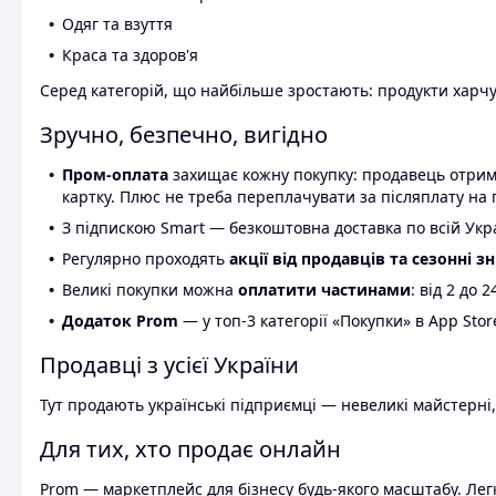
Одяг та взуття
Краса та здоров'я
Серед категорій, що найбільше зростають: продукти харчув
Зручно, безпечно, вигідно
Пром-оплата
захищає кожну покупку: продавець отриму
картку. Плюс не треба переплачувати за післяплату на 
З підпискою Smart — безкоштовна доставка по всій Украї
Регулярно проходять
акції від продавців та сезонні з
Великі покупки можна
оплатити частинами
: від 2 до 
Додаток Prom
— у топ-3 категорії «Покупки» в App Stor
Продавці з усієї України
Тут продають українські підприємці — невеликі майстерні,
Для тих, хто продає онлайн
Prom — маркетплейс для бізнесу будь-якого масштабу. Легк