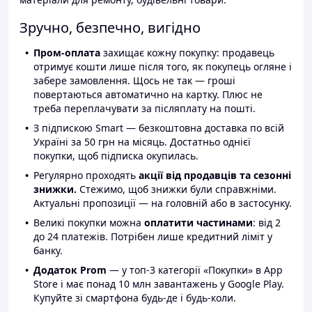
Зручно, безпечно, вигідно
Пром-оплата
захищає кожну покупку: продавець
отримує кошти лише після того, як покупець огляне і
забере замовлення. Щось не так — гроші
повертаються автоматично на картку. Плюс не
треба переплачувати за післяплату на пошті.
З підпискою Smart — безкоштовна доставка по всій
Україні за 50 грн на місяць. Достатньо однієї
покупки, щоб підписка окупилась.
Регулярно проходять
акції від продавців та сезонні
знижки.
Стежимо, щоб знижки були справжніми.
Актуальні пропозиції — на головній або в застосунку.
Великі покупки можна
оплатити частинами
: від 2
до 24 платежів. Потрібен лише кредитний ліміт у
банку.
Додаток Prom
— у топ-3 категорії «Покупки» в App
Store і має понад 10 млн завантажень у Google Play.
Купуйте зі смартфона будь-де і будь-коли.