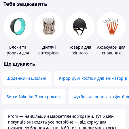
Тебе зацікавить
Блоки та
Дитячі
Товари для
Аксесуари для
ролики для
автокрісла
кінного
спальних
йоги
спорту
мішків,
Що шукають
карематів та
наметів
Щоденники шкільні
K-pop румі костюм для аніматорів
Бутси Nike Air Zoom рожеві
Футбольні ворота та футбо
Prom — найбільший маркетплейс України. Тут 6 млн
покупців знаходять усе потрібне — від корму для
цуциків до бронежилетів. А 60 тис. підприємців з усієї