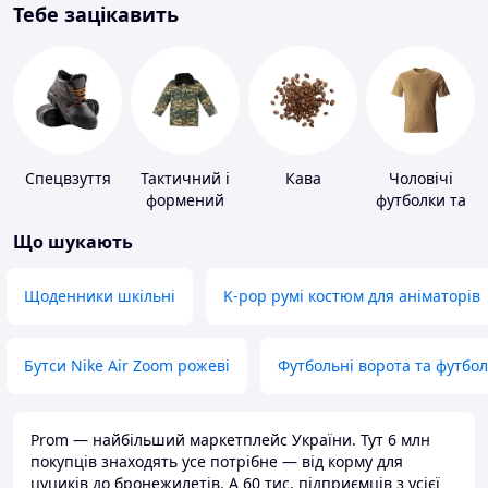
Тебе зацікавить
Спецвзуття
Тактичний і
Кава
Чоловічі
формений
футболки та
одяг
майки
Що шукають
Щоденники шкільні
K-pop румі костюм для аніматорів
Бутси Nike Air Zoom рожеві
Футбольні ворота та футбо
Prom — найбільший маркетплейс України. Тут 6 млн
покупців знаходять усе потрібне — від корму для
цуциків до бронежилетів. А 60 тис. підприємців з усієї