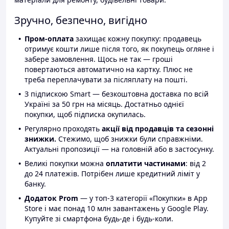
Зручно, безпечно, вигідно
Пром-оплата
захищає кожну покупку: продавець
отримує кошти лише після того, як покупець огляне і
забере замовлення. Щось не так — гроші
повертаються автоматично на картку. Плюс не
треба переплачувати за післяплату на пошті.
З підпискою Smart — безкоштовна доставка по всій
Україні за 50 грн на місяць. Достатньо однієї
покупки, щоб підписка окупилась.
Регулярно проходять
акції від продавців та сезонні
знижки.
Стежимо, щоб знижки були справжніми.
Актуальні пропозиції — на головній або в застосунку.
Великі покупки можна
оплатити частинами
: від 2
до 24 платежів. Потрібен лише кредитний ліміт у
банку.
Додаток Prom
— у топ-3 категорії «Покупки» в App
Store і має понад 10 млн завантажень у Google Play.
Купуйте зі смартфона будь-де і будь-коли.