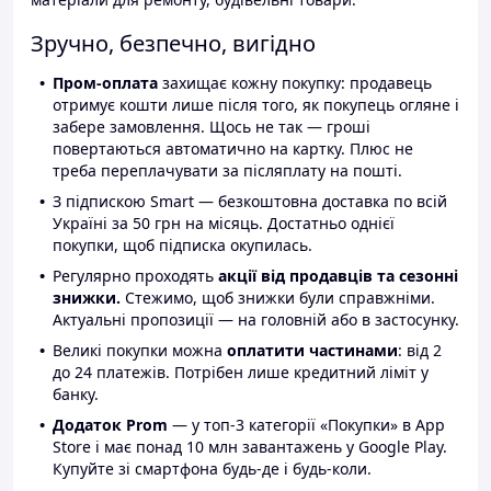
Зручно, безпечно, вигідно
Пром-оплата
захищає кожну покупку: продавець
отримує кошти лише після того, як покупець огляне і
забере замовлення. Щось не так — гроші
повертаються автоматично на картку. Плюс не
треба переплачувати за післяплату на пошті.
З підпискою Smart — безкоштовна доставка по всій
Україні за 50 грн на місяць. Достатньо однієї
покупки, щоб підписка окупилась.
Регулярно проходять
акції від продавців та сезонні
знижки.
Стежимо, щоб знижки були справжніми.
Актуальні пропозиції — на головній або в застосунку.
Великі покупки можна
оплатити частинами
: від 2
до 24 платежів. Потрібен лише кредитний ліміт у
банку.
Додаток Prom
— у топ-3 категорії «Покупки» в App
Store і має понад 10 млн завантажень у Google Play.
Купуйте зі смартфона будь-де і будь-коли.