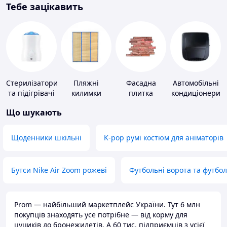
Тебе зацікавить
Стерилізатори
Пляжні
Фасадна
Автомобільні
та підігрівачі
килимки
плитка
кондиціонери
для дитячого
Що шукають
харчування
Щоденники шкільні
K-pop румі костюм для аніматорів
Бутси Nike Air Zoom рожеві
Футбольні ворота та футбо
Prom — найбільший маркетплейс України. Тут 6 млн
покупців знаходять усе потрібне — від корму для
цуциків до бронежилетів. А 60 тис. підприємців з усієї