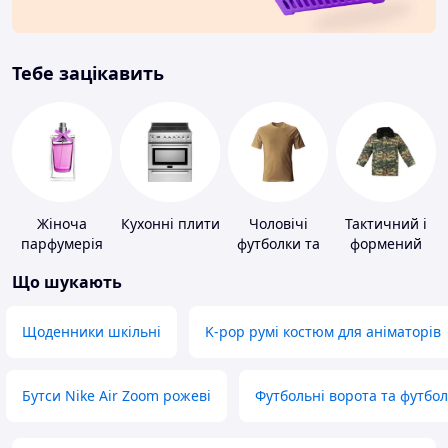
Тебе зацікавить
Жіноча
Кухонні плити
Чоловічі
Тактичний і
парфумерія
футболки та
формений
майки
одяг
Що шукають
Щоденники шкільні
K-pop румі костюм для аніматорів
Бутси Nike Air Zoom рожеві
Футбольні ворота та футбо