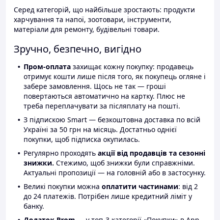
Серед категорій, що найбільше зростають: продукти
харчування та напої, зоотовари, інструменти,
матеріали для ремонту, будівельні товари.
Зручно, безпечно, вигідно
Пром-оплата
захищає кожну покупку: продавець
отримує кошти лише після того, як покупець огляне і
забере замовлення. Щось не так — гроші
повертаються автоматично на картку. Плюс не
треба переплачувати за післяплату на пошті.
З підпискою Smart — безкоштовна доставка по всій
Україні за 50 грн на місяць. Достатньо однієї
покупки, щоб підписка окупилась.
Регулярно проходять
акції від продавців та сезонні
знижки.
Стежимо, щоб знижки були справжніми.
Актуальні пропозиції — на головній або в застосунку.
Великі покупки можна
оплатити частинами
: від 2
до 24 платежів. Потрібен лише кредитний ліміт у
банку.
Додаток Prom
— у топ-3 категорії «Покупки» в App