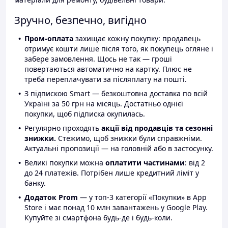
Зручно, безпечно, вигідно
Пром-оплата
захищає кожну покупку: продавець
отримує кошти лише після того, як покупець огляне і
забере замовлення. Щось не так — гроші
повертаються автоматично на картку. Плюс не
треба переплачувати за післяплату на пошті.
З підпискою Smart — безкоштовна доставка по всій
Україні за 50 грн на місяць. Достатньо однієї
покупки, щоб підписка окупилась.
Регулярно проходять
акції від продавців та сезонні
знижки.
Стежимо, щоб знижки були справжніми.
Актуальні пропозиції — на головній або в застосунку.
Великі покупки можна
оплатити частинами
: від 2
до 24 платежів. Потрібен лише кредитний ліміт у
банку.
Додаток Prom
— у топ-3 категорії «Покупки» в App
Store і має понад 10 млн завантажень у Google Play.
Купуйте зі смартфона будь-де і будь-коли.