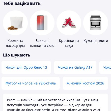
Тебе зацікавить
Корми та
Захисні
Кросівки та
Кухонні плити
ласощі для
плівки та скло
кеди
домашніх
для
Що шукають
тварин і
портативних
птахів
пристроїв
Чохол для Oppo Reno 13
Чохол на Galaxy A17
Чохо
Футболка чоловіча Y2K-стиль
Жіночий костюм 2026
Prom — найбільший маркетплейс України. Тут 6 млн
покупців знаходять усе потрібне — від корму для
цуциків до бронежилетів. А 60 тис. підприємців з усієї