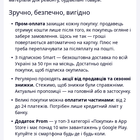
Зручно, безпечно, вигідно
Пром-оплата
захищає кожну покупку: продавець
отримує кошти лише після того, як покупець огляне і
забере замовлення. Щось не так — гроші
повертаються автоматично на картку. Плюс не
треба переплачувати за післяплату на пошті.
З підпискою Smart — безкоштовна доставка по всій
Україні за 50 грн на місяць. Достатньо однієї
покупки, щоб підписка окупилась.
Регулярно проходять
акції від продавців та сезонні
знижки.
Стежимо, щоб знижки були справжніми.
Актуальні пропозиції — на головній або в застосунку.
Великі покупки можна
оплатити частинами
: від 2
до 24 платежів. Потрібен лише кредитний ліміт у
банку.
Додаток Prom
— у топ-3 категорії «Покупки» в App
Store і має понад 10 млн завантажень у Google Play.
Купуйте зі смартфона будь-де і будь-коли.