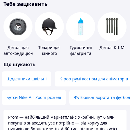
Тебе зацікавить
Деталі для
Товари для
Туристичні
Деталі КШМ
автокондиціонерів
кінного
фільтри та
спорту
пігулки для
Що шукають
питної води
Щоденники шкільні
K-pop румі костюм для аніматорів
Бутси Nike Air Zoom рожеві
Футбольні ворота та футбо
Prom — найбільший маркетплейс України. Тут 6 млн
покупців знаходять усе потрібне — від корму для
цуциків до бронежилетів. А 60 тис. підприємців з усієї