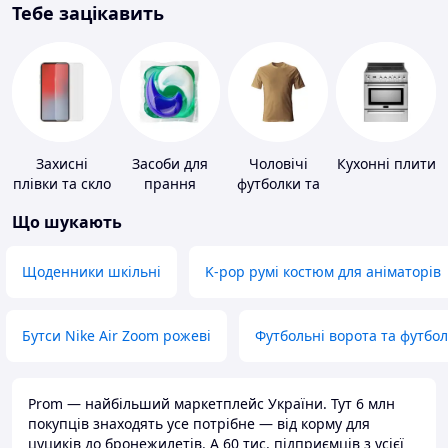
Тебе зацікавить
Захисні
Засоби для
Чоловічі
Кухонні плити
плівки та скло
прання
футболки та
для
майки
Що шукають
портативних
пристроїв
Щоденники шкільні
K-pop румі костюм для аніматорів
Бутси Nike Air Zoom рожеві
Футбольні ворота та футбо
Prom — найбільший маркетплейс України. Тут 6 млн
покупців знаходять усе потрібне — від корму для
цуциків до бронежилетів. А 60 тис. підприємців з усієї