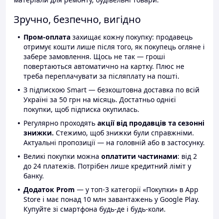
Зручно, безпечно, вигідно
Пром-оплата
захищає кожну покупку: продавець
отримує кошти лише після того, як покупець огляне і
забере замовлення. Щось не так — гроші
повертаються автоматично на картку. Плюс не
треба переплачувати за післяплату на пошті.
З підпискою Smart — безкоштовна доставка по всій
Україні за 50 грн на місяць. Достатньо однієї
покупки, щоб підписка окупилась.
Регулярно проходять
акції від продавців та сезонні
знижки.
Стежимо, щоб знижки були справжніми.
Актуальні пропозиції — на головній або в застосунку.
Великі покупки можна
оплатити частинами
: від 2
до 24 платежів. Потрібен лише кредитний ліміт у
банку.
Додаток Prom
— у топ-3 категорії «Покупки» в App
Store і має понад 10 млн завантажень у Google Play.
Купуйте зі смартфона будь-де і будь-коли.