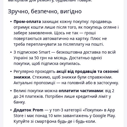
Зручно, безпечно, вигідно
Пром-оплата
захищає кожну покупку: продавець
отримує кошти лише після того, як покупець огляне і
забере замовлення. Щось не так — гроші
повертаються автоматично на картку. Плюс не
треба переплачувати за післяплату на пошті.
З підпискою Smart — безкоштовна доставка по всій
Україні за 50 грн на місяць. Достатньо однієї
покупки, щоб підписка окупилась.
Регулярно проходять
акції від продавців та сезонні
знижки.
Стежимо, щоб знижки були справжніми.
Актуальні пропозиції — на головній або в застосунку.
Великі покупки можна
оплатити частинами
: від 2
до 24 платежів. Потрібен лише кредитний ліміт у
банку.
Додаток Prom
— у топ-3 категорії «Покупки» в App
Store і має понад 10 млн завантажень у Google Play.
Купуйте зі смартфона будь-де і будь-коли.