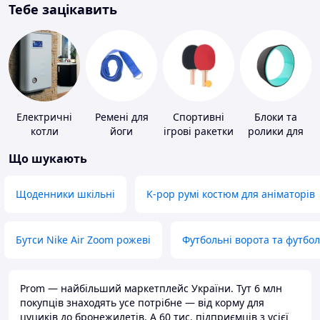
Тебе зацікавить
Електричні
Ремені для
Спортивні
Блоки та
котли
йоги
ігрові ракетки
ролики для
йоги
Що шукають
Щоденники шкільні
K-pop румі костюм для аніматорів
Бутси Nike Air Zoom рожеві
Футбольні ворота та футбо
Prom — найбільший маркетплейс України. Тут 6 млн
покупців знаходять усе потрібне — від корму для
цуциків до бронежилетів. А 60 тис. підприємців з усієї