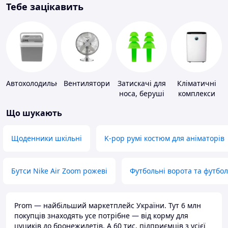
Тебе зацікавить
Автохолодильники
Вентилятори
Затискачі для
Кліматичні
носа, беруші
комплекси
для плавання
Що шукають
Щоденники шкільні
K-pop румі костюм для аніматорів
Бутси Nike Air Zoom рожеві
Футбольні ворота та футбо
Prom — найбільший маркетплейс України. Тут 6 млн
покупців знаходять усе потрібне — від корму для
цуциків до бронежилетів. А 60 тис. підприємців з усієї