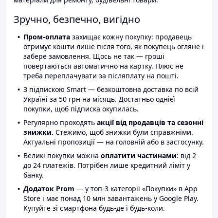
Зручно, безпечно, вигідно
Пром-оплата
захищає кожну покупку: продавець
отримує кошти лише після того, як покупець огляне і
забере замовлення. Щось не так — гроші
повертаються автоматично на картку. Плюс не
треба переплачувати за післяплату на пошті.
З підпискою Smart — безкоштовна доставка по всій
Україні за 50 грн на місяць. Достатньо однієї
покупки, щоб підписка окупилась.
Регулярно проходять
акції від продавців та сезонні
знижки.
Стежимо, щоб знижки були справжніми.
Актуальні пропозиції — на головній або в застосунку.
Великі покупки можна
оплатити частинами
: від 2
до 24 платежів. Потрібен лише кредитний ліміт у
банку.
Додаток Prom
— у топ-3 категорії «Покупки» в App
Store і має понад 10 млн завантажень у Google Play.
Купуйте зі смартфона будь-де і будь-коли.