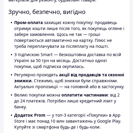
Зручно, безпечно, вигідно
Пром-оплата
захищає кожну покупку: продавець
отримує кошти лише після того, як покупець огляне і
забере замовлення. Щось не так — гроші
повертаються автоматично на картку. Плюс не
треба переплачувати за післяплату на пошті.
З підпискою Smart — безкоштовна доставка по всій
Україні за 50 грн на місяць. Достатньо однієї
покупки, щоб підписка окупилась.
Регулярно проходять
акції від продавців та сезонні
знижки.
Стежимо, щоб знижки були справжніми.
Актуальні пропозиції — на головній або в застосунку.
Великі покупки можна
оплатити частинами
: від 2
до 24 платежів. Потрібен лише кредитний ліміт у
банку.
Додаток Prom
— у топ-3 категорії «Покупки» в App
Store і має понад 10 млн завантажень у Google Play.
Купуйте зі смартфона будь-де і будь-коли.