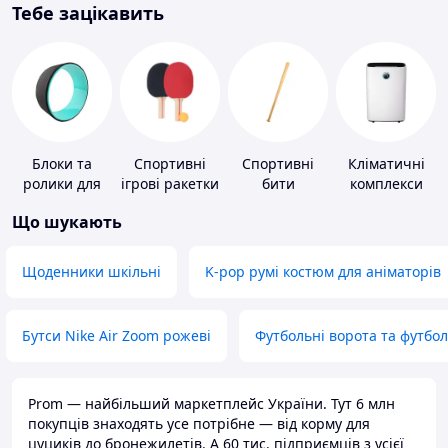
Тебе зацікавить
Блоки та
Спортивні
Спортивні
Кліматичні
ролики для
ігрові ракетки
бити
комплекси
йоги
Що шукають
Щоденники шкільні
K-pop румі костюм для аніматорів
Бутси Nike Air Zoom рожеві
Футбольні ворота та футбо
Prom — найбільший маркетплейс України. Тут 6 млн
покупців знаходять усе потрібне — від корму для
цуциків до бронежилетів. А 60 тис. підприємців з усієї