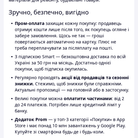
Зручно, безпечно, вигідно
Пром-оплата
захищає кожну покупку: продавець
отримує кошти лише після того, як покупець огляне і
забере замовлення. Щось не так — гроші
повертаються автоматично на картку. Плюс не
треба переплачувати за післяплату на пошті.
З підпискою Smart — безкоштовна доставка по всій
Україні за 50 грн на місяць. Достатньо однієї
покупки, щоб підписка окупилась.
Регулярно проходять
акції від продавців та сезонні
знижки.
Стежимо, щоб знижки були справжніми.
Актуальні пропозиції — на головній або в застосунку.
Великі покупки можна
оплатити частинами
: від 2
до 24 платежів. Потрібен лише кредитний ліміт у
банку.
Додаток Prom
— у топ-3 категорії «Покупки» в App
Store і має понад 10 млн завантажень у Google Play.
Купуйте зі смартфона будь-де і будь-коли.