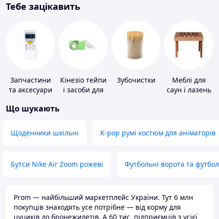
Тебе зацікавить
Запчастини
Кінезіо тейпи
Зубочистки
Меблі для
та аксесуари
і засоби для
саун і лазень
для побутових
тейпування
Що шукають
кондиціонерів
Щоденники шкільні
K-pop румі костюм для аніматорів
Бутси Nike Air Zoom рожеві
Футбольні ворота та футбо
Prom — найбільший маркетплейс України. Тут 6 млн
покупців знаходять усе потрібне — від корму для
цуциків до бронежилетів. А 60 тис. підприємців з усієї