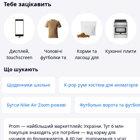
Тебе зацікавить
Дисплей,
Чоловічі
Корми та
Кухонні плити
touchscreen
футболки та
ласощі для
для телефонів
майки
домашніх
Що шукають
тварин і
птахів
Щоденники шкільні
K-pop румі костюм для аніматорів
Бутси Nike Air Zoom рожеві
Футбольні ворота та футбо
Prom — найбільший маркетплейс України. Тут 6 млн
покупців знаходять усе потрібне — від корму для
цуциків до бронежилетів. А 60 тис. підприємців з усієї