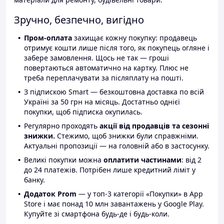
Зручно, безпечно, вигідно
Пром-оплата
захищає кожну покупку: продавець
отримує кошти лише після того, як покупець огляне і
забере замовлення. Щось не так — гроші
повертаються автоматично на картку. Плюс не
треба переплачувати за післяплату на пошті.
З підпискою Smart — безкоштовна доставка по всій
Україні за 50 грн на місяць. Достатньо однієї
покупки, щоб підписка окупилась.
Регулярно проходять
акції від продавців та сезонні
знижки.
Стежимо, щоб знижки були справжніми.
Актуальні пропозиції — на головній або в застосунку.
Великі покупки можна
оплатити частинами
: від 2
до 24 платежів. Потрібен лише кредитний ліміт у
банку.
Додаток Prom
— у топ-3 категорії «Покупки» в App
Store і має понад 10 млн завантажень у Google Play.
Купуйте зі смартфона будь-де і будь-коли.