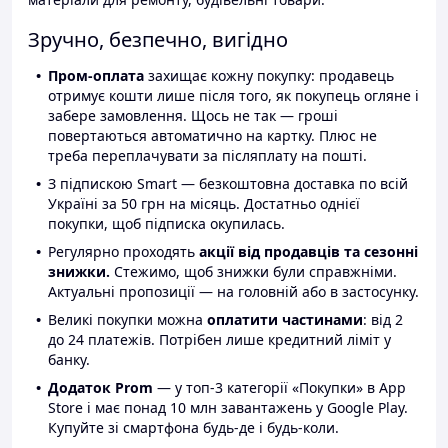
Зручно, безпечно, вигідно
Пром-оплата
захищає кожну покупку: продавець
отримує кошти лише після того, як покупець огляне і
забере замовлення. Щось не так — гроші
повертаються автоматично на картку. Плюс не
треба переплачувати за післяплату на пошті.
З підпискою Smart — безкоштовна доставка по всій
Україні за 50 грн на місяць. Достатньо однієї
покупки, щоб підписка окупилась.
Регулярно проходять
акції від продавців та сезонні
знижки.
Стежимо, щоб знижки були справжніми.
Актуальні пропозиції — на головній або в застосунку.
Великі покупки можна
оплатити частинами
: від 2
до 24 платежів. Потрібен лише кредитний ліміт у
банку.
Додаток Prom
— у топ-3 категорії «Покупки» в App
Store і має понад 10 млн завантажень у Google Play.
Купуйте зі смартфона будь-де і будь-коли.