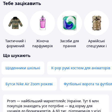
Тебе зацікавить
Тактичний і
Жіноча
Засоби для
Армійські
формений
парфумерія
прання
спецсумки і
одяг
рюкзаки
Що шукають
Щоденники шкільні
K-pop румі костюм для аніматорів
Бутси Nike Air Zoom рожеві
Футбольні ворота та футбо
Prom — найбільший маркетплейс України. Тут 6 млн
покупців знаходять усе потрібне — від корму для
цуциків до бронежилетів. А 60 тис. підприємців з усієї