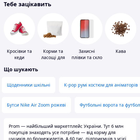
Тебе зацікавить
Кросівки та
Корми та
Захисні
Кава
кеди
ласощі для
плівки та скло
домашніх
для
Що шукають
тварин і
портативних
птахів
пристроїв
Щоденники шкільні
K-pop румі костюм для аніматорів
Бутси Nike Air Zoom рожеві
Футбольні ворота та футбо
Prom — найбільший маркетплейс України. Тут 6 млн
покупців знаходять усе потрібне — від корму для
цуциків до бронежилетів. А 60 тис. підприємців з усієї