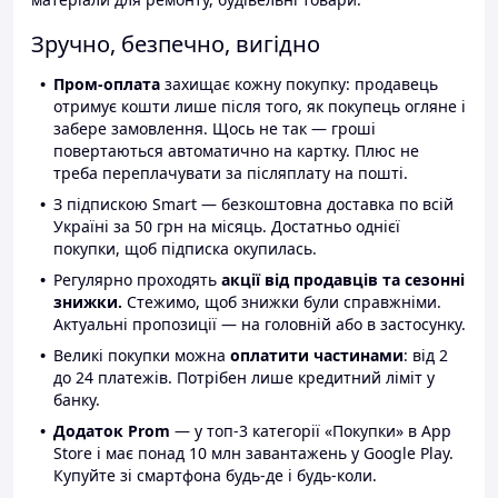
Зручно, безпечно, вигідно
Пром-оплата
захищає кожну покупку: продавець
отримує кошти лише після того, як покупець огляне і
забере замовлення. Щось не так — гроші
повертаються автоматично на картку. Плюс не
треба переплачувати за післяплату на пошті.
З підпискою Smart — безкоштовна доставка по всій
Україні за 50 грн на місяць. Достатньо однієї
покупки, щоб підписка окупилась.
Регулярно проходять
акції від продавців та сезонні
знижки.
Стежимо, щоб знижки були справжніми.
Актуальні пропозиції — на головній або в застосунку.
Великі покупки можна
оплатити частинами
: від 2
до 24 платежів. Потрібен лише кредитний ліміт у
банку.
Додаток Prom
— у топ-3 категорії «Покупки» в App
Store і має понад 10 млн завантажень у Google Play.
Купуйте зі смартфона будь-де і будь-коли.