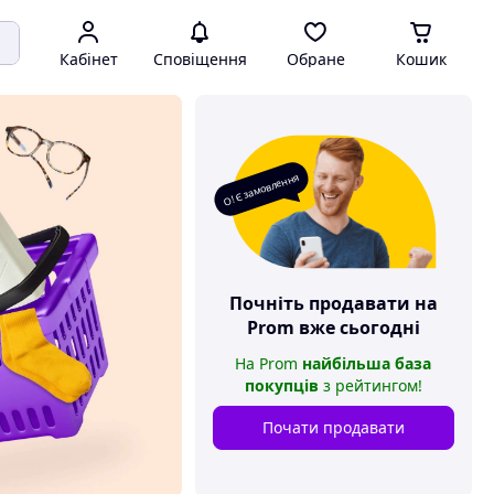
Кабінет
Сповіщення
Обране
Кошик
О! Є замовлення
Почніть продавати на
Prom
вже сьогодні
На
Prom
найбільша база
покупців
з рейтингом
!
Почати продавати