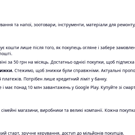
ання та напої, зоотовари, інструменти, матеріали для ремонту,
є кошти лише після того, як покупець огляне і забере замовл
пошті.
ні за 50 грн на місяць. Достатньо однієї покупки, щоб підписка
нижки.
Стежимо, щоб знижки були справжніми. Актуальні пропози
24 платежів. Потрібен лише кредитний ліміт у банку.
e і має понад 10 млн завантажень у Google Play. Купуйте зі смар
 сімейні магазини, виробники та великі компанії. Кожна покупка
ий старт, зручне керування, доступ до мільйонів покупців.