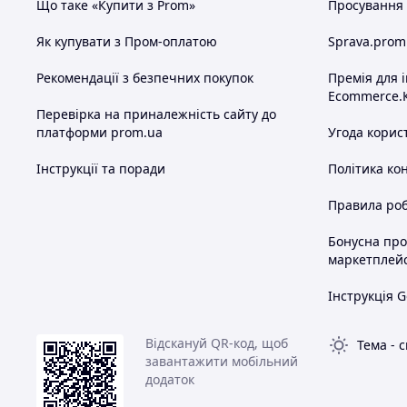
Що таке «Купити з Prom»
Просування в
Як купувати з Пром-оплатою
Sprava.prom
Рекомендації з безпечних покупок
Премія для 
Ecommerce.
Перевірка на приналежність сайту до
платформи prom.ua
Угода корис
Інструкції та поради
Політика ко
Правила роб
Бонусна пр
маркетплей
Інструкція G
Відскануй QR-код, щоб
Тема
-
с
завантажити мобільний
додаток