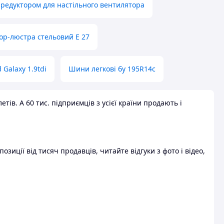
 редуктором для настільного вентилятора
ор-люстра стельовий E 27
 Galaxy 1.9tdi
Шини легкові бу 195R14c
ів. А 60 тис. підприємців з усієї країни продають і
зиції від тисяч продавців, читайте відгуки з фото і відео,