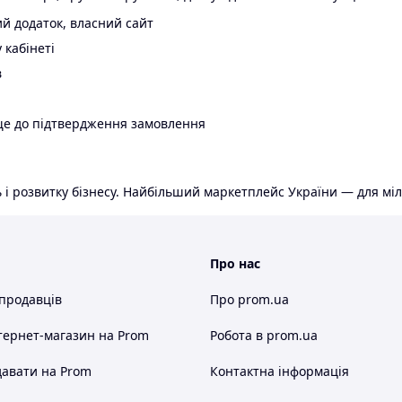
й додаток, власний сайт
 кабінеті
в
ще до підтвердження замовлення
 і розвитку бізнесу. Найбільший маркетплейс України — для міл
Про нас
 продавців
Про prom.ua
тернет-магазин
на Prom
Робота в prom.ua
авати на Prom
Контактна інформація