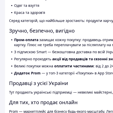
Одяг та взуття
Краса та здоров'я
Серед категорій, що найбільше зростають: продукти харчув
Зручно, безпечно, вигідно
Пром-оплата
захищає кожну покупку: продавець отриму
картку. Плюс не треба переплачувати за післяплату на 
З підпискою Smart — безкоштовна доставка по всій Украї
Регулярно проходять
акції від продавців та сезонні з
Великі покупки можна
оплатити частинами
: від 2 до 
Додаток Prom
— у топ-3 категорії «Покупки» в App Stor
Продавці з усієї України
Тут продають українські підприємці — невеликі майстерні,
Для тих, хто продає онлайн
Prom — маркетплейс для бізнесу будь-якого масштабу. Легк