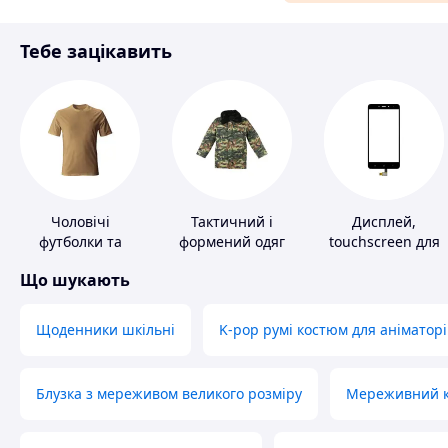
Матеріали для ремонту
Тебе зацікавить
Спорт і відпочинок
Чоловічі
Тактичний і
Дисплей,
футболки та
формений одяг
touchscreen для
майки
телефонів
Що шукають
Щоденники шкільні
K-pop румі костюм для аніматорі
Блузка з мереживом великого розміру
Мереживний ко