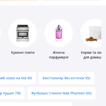
Кухонні плити
Жіноча
Корми та ласо
парфумерія
для домашніх
тварин і птахі
ий чохол на Hot 60i
Бюстгальтер без кісточок 95с
ер пушап 75b
Футбольні стоноги Nike Phantom GX2