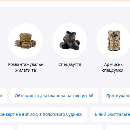
Розвантажувальні
Спецвзуття
Армійські
жилети та
спецсумки і
плитоноски без
рюкзаки
плит
в
Обкладинка для планера на кільцях А6
Протиударн
нверт на виписку з пологового будинку
Білий бюстгальт