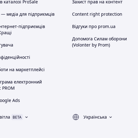
 каталозі ProSale
Захист прав на контент
 — медіа для підприємців
Content right protection
інтернет-підприємців
Відгуки про prom.ua
Кращі
Допомога Силам оборони
тувача
(Volonter by Prom)
нфіденційності
оти на маркетплейсі
ограма електронний
с PROM
oogle Ads
вітла
Українська
BETA