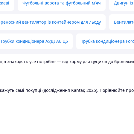
ожеві
Футбольні ворота та футбольний м'яч
Двигун із
реносний вентилятор із контейнером для льоду
Вентилят
Трубки кондиціонера АУДІ А6 Ц5
Трубка кондиціонера Ford
в знаходять усе потрібне — від корму для цуциків до бронежилет
ажуть самі покупці (дослідження Kantar, 2025). Порівнюйте пропо