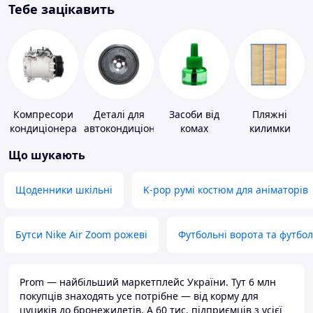
Тебе зацікавить
Компресори
Деталі для
Засоби від
Пляжні
кондиціонера
автокондиціонерів
комах
килимки
Що шукають
Щоденники шкільні
K-pop румі костюм для аніматорів
Бутси Nike Air Zoom рожеві
Футбольні ворота та футбо
Prom — найбільший маркетплейс України. Тут 6 млн
покупців знаходять усе потрібне — від корму для
цуциків до бронежилетів. А 60 тис. підприємців з усієї