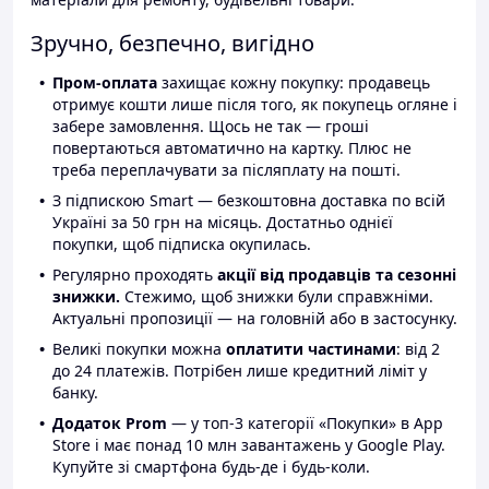
Зручно, безпечно, вигідно
Пром-оплата
захищає кожну покупку: продавець
отримує кошти лише після того, як покупець огляне і
забере замовлення. Щось не так — гроші
повертаються автоматично на картку. Плюс не
треба переплачувати за післяплату на пошті.
З підпискою Smart — безкоштовна доставка по всій
Україні за 50 грн на місяць. Достатньо однієї
покупки, щоб підписка окупилась.
Регулярно проходять
акції від продавців та сезонні
знижки.
Стежимо, щоб знижки були справжніми.
Актуальні пропозиції — на головній або в застосунку.
Великі покупки можна
оплатити частинами
: від 2
до 24 платежів. Потрібен лише кредитний ліміт у
банку.
Додаток Prom
— у топ-3 категорії «Покупки» в App
Store і має понад 10 млн завантажень у Google Play.
Купуйте зі смартфона будь-де і будь-коли.