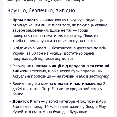
Зручно, безпечно, вигідно
Пром-оплата
захищає кожну покупку: продавець
отримує кошти лише після того, як покупець огляне і
забере замовлення. Щось не так — гроші
повертаються автоматично на картку. Плюс не
треба переплачувати за післяплату на пошті.
З підпискою Smart — безкоштовна доставка по всій
Україні за 50 грн на місяць. Достатньо однієї
покупки, щоб підписка окупилась.
Регулярно проходять
акції від продавців та сезонні
знижки.
Стежимо, щоб знижки були справжніми.
Актуальні пропозиції — на головній або в застосунку.
Великі покупки можна
оплатити частинами
: від 2
до 24 платежів. Потрібен лише кредитний ліміт у
банку.
Додаток Prom
— у топ-3 категорії «Покупки» в App
Store і має понад 10 млн завантажень у Google Play.
Купуйте зі смартфона будь-де і будь-коли.