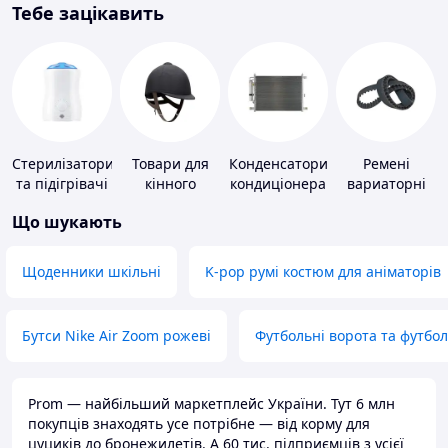
Тебе зацікавить
Стерилізатори
Товари для
Конденсатори
Ремені
та підігрівачі
кінного
кондиціонера
вариаторні
для дитячого
спорту
Що шукають
харчування
Щоденники шкільні
K-pop румі костюм для аніматорів
Бутси Nike Air Zoom рожеві
Футбольні ворота та футбо
Prom — найбільший маркетплейс України. Тут 6 млн
покупців знаходять усе потрібне — від корму для
цуциків до бронежилетів. А 60 тис. підприємців з усієї