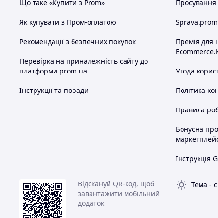
Що таке «Купити з Prom»
Просування в
Як купувати з Пром-оплатою
Sprava.prom
Рекомендації з безпечних покупок
Премія для 
Ecommerce.
Перевірка на приналежність сайту до
платформи prom.ua
Угода корис
Інструкції та поради
Політика ко
Правила роб
Бонусна пр
маркетплей
Інструкція G
Відскануй QR-код, щоб
Тема
-
с
завантажити мобільний
додаток