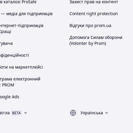
 каталозі ProSale
Захист прав на контент
 — медіа для підприємців
Content right protection
інтернет-підприємців
Відгуки про prom.ua
Кращі
Допомога Силам оборони
тувача
(Volonter by Prom)
нфіденційності
оти на маркетплейсі
ограма електронний
с PROM
oogle Ads
вітла
Українська
BETA