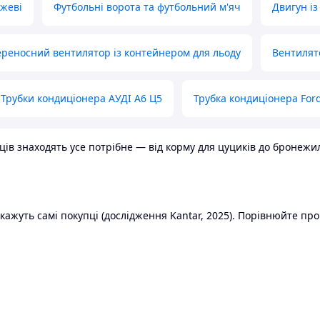
ожеві
Футбольні ворота та футбольний м'яч
Двигун із
реносний вентилятор із контейнером для льоду
Вентилят
Трубки кондиціонера АУДІ А6 Ц5
Трубка кондиціонера Ford
в знаходять усе потрібне — від корму для цуциків до бронежилет
ажуть самі покупці (дослідження Kantar, 2025). Порівнюйте пропо