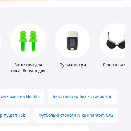
Затискачі для
Пульсометри
Бюстгальтер
носа, беруші для
плавання
ий чохол на Hot 60i
Бюстгальтер без кісточок 95с
ер пушап 75b
Футбольні стоноги Nike Phantom GX2