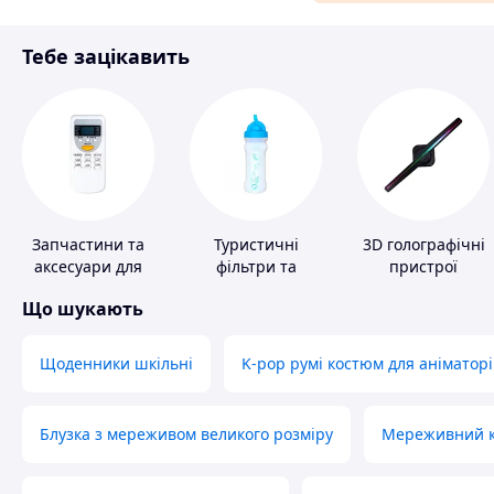
Матеріали для ремонту
Тебе зацікавить
Спорт і відпочинок
Запчастини та
Туристичні
3D голографічні
аксесуари для
фільтри та
пристрої
побутових
пігулки для
Що шукають
кондиціонерів
питної води
Щоденники шкільні
K-pop румі костюм для аніматорі
Блузка з мереживом великого розміру
Мереживний ко