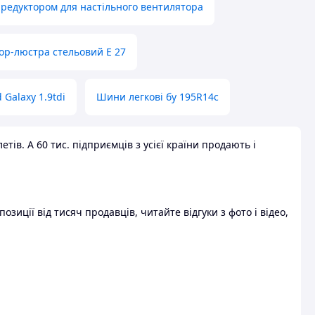
 редуктором для настільного вентилятора
ор-люстра стельовий E 27
 Galaxy 1.9tdi
Шини легкові бу 195R14c
ів. А 60 тис. підприємців з усієї країни продають і
зиції від тисяч продавців, читайте відгуки з фото і відео,