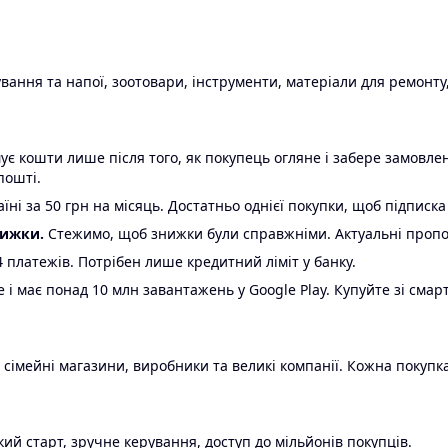
ання та напої, зоотовари, інструменти, матеріали для ремонту,
є кошти лише після того, як покупець огляне і забере замовл
пошті.
ні за 50 грн на місяць. Достатньо однієї покупки, щоб підписка
нижки.
Стежимо, щоб знижки були справжніми. Актуальні пропози
24 платежів. Потрібен лише кредитний ліміт у банку.
e і має понад 10 млн завантажень у Google Play. Купуйте зі смар
 сімейні магазини, виробники та великі компанії. Кожна покупка
ий старт, зручне керування, доступ до мільйонів покупців.