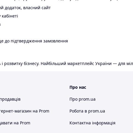
й додаток, власний сайт
 кабінеті
в
ще до підтвердження замовлення
 і розвитку бізнесу. Найбільший маркетплейс України — для міл
Про нас
 продавців
Про prom.ua
тернет-магазин
на Prom
Робота в prom.ua
авати на Prom
Контактна інформація