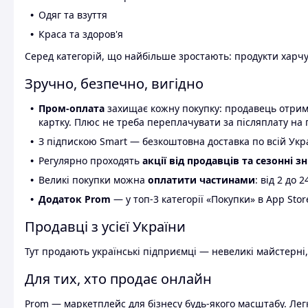
Одяг та взуття
Краса та здоров'я
Серед категорій, що найбільше зростають: продукти харчув
Зручно, безпечно, вигідно
Пром-оплата
захищає кожну покупку: продавець отриму
картку. Плюс не треба переплачувати за післяплату на 
З підпискою Smart — безкоштовна доставка по всій Украї
Регулярно проходять
акції від продавців та сезонні з
Великі покупки можна
оплатити частинами
: від 2 до 
Додаток Prom
— у топ-3 категорії «Покупки» в App Stor
Продавці з усієї України
Тут продають українські підприємці — невеликі майстерні,
Для тих, хто продає онлайн
Prom — маркетплейс для бізнесу будь-якого масштабу. Легк