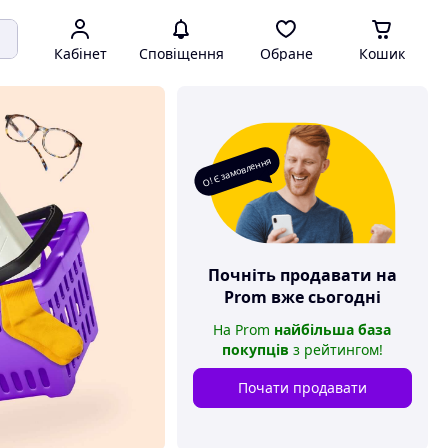
Кабінет
Сповіщення
Обране
Кошик
О! Є замовлення
Почніть продавати на
Prom
вже сьогодні
На
Prom
найбільша база
покупців
з рейтингом
!
Почати продавати