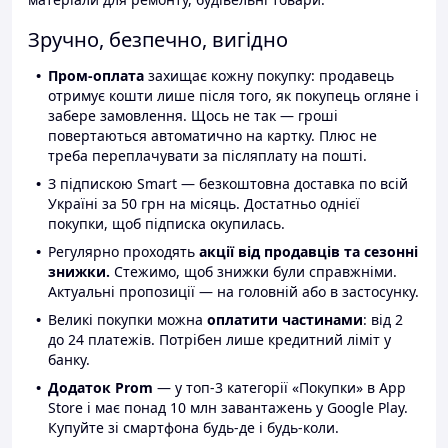
Зручно, безпечно, вигідно
Пром-оплата
захищає кожну покупку: продавець
отримує кошти лише після того, як покупець огляне і
забере замовлення. Щось не так — гроші
повертаються автоматично на картку. Плюс не
треба переплачувати за післяплату на пошті.
З підпискою Smart — безкоштовна доставка по всій
Україні за 50 грн на місяць. Достатньо однієї
покупки, щоб підписка окупилась.
Регулярно проходять
акції від продавців та сезонні
знижки.
Стежимо, щоб знижки були справжніми.
Актуальні пропозиції — на головній або в застосунку.
Великі покупки можна
оплатити частинами
: від 2
до 24 платежів. Потрібен лише кредитний ліміт у
банку.
Додаток Prom
— у топ-3 категорії «Покупки» в App
Store і має понад 10 млн завантажень у Google Play.
Купуйте зі смартфона будь-де і будь-коли.