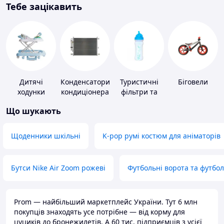
Тебе зацікавить
Дитячі
Конденсатори
Туристичні
Біговели
ходунки
кондиціонера
фільтри та
пігулки для
Що шукають
питної води
Щоденники шкільні
K-pop румі костюм для аніматорів
Бутси Nike Air Zoom рожеві
Футбольні ворота та футбо
Prom — найбільший маркетплейс України. Тут 6 млн
покупців знаходять усе потрібне — від корму для
цуциків до бронежилетів. А 60 тис. підприємців з усієї