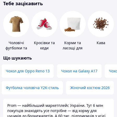
Тебе зацікавить
Чоловічі
Кросівки та
Корми та
Кава
футболки та
кеди
ласощі для
майки
домашніх
Що шукають
тварин і
птахів
Чохол для Oppo Reno 13
Чохол на Galaxy A17
Чохо
Футболка чоловіча Y2K-стиль
Жіночий костюм 2026
Prom — найбільший маркетплейс України. Тут 6 млн
покупців знаходять усе потрібне — від корму для
цуциків до бронежилетів. А 60 тис. підприємців з усієї