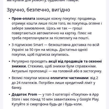
Зручно, безпечно, вигідно
Пром-оплата
захищає кожну покупку: продавець
отримує кошти лише після того, як покупець огляне і
забере замовлення. Щось не так — гроші
повертаються автоматично на картку. Плюс не
треба переплачувати за післяплату на пошті.
З підпискою Smart — безкоштовна доставка по всій
Україні за 50 грн на місяць. Достатньо однієї
покупки, щоб підписка окупилась.
Регулярно проходять
акції від продавців та сезонні
знижки.
Стежимо, щоб знижки були справжніми.
Актуальні пропозиції — на головній або в застосунку.
Великі покупки можна
оплатити частинами
: від 2
до 24 платежів. Потрібен лише кредитний ліміт у
банку.
Додаток Prom
— у топ-3 категорії «Покупки» в App
Store і має понад 10 млн завантажень у Google Play.
Купуйте зі смартфона будь-де і будь-коли.