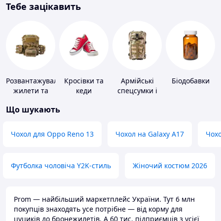
Тебе зацікавить
Розвантажувальні
Кросівки та
Армійські
Біодобавки
жилети та
кеди
спецсумки і
плитоноски
рюкзаки
Що шукають
без плит
Чохол для Oppo Reno 13
Чохол на Galaxy A17
Чохо
Футболка чоловіча Y2K-стиль
Жіночий костюм 2026
Prom — найбільший маркетплейс України. Тут 6 млн
покупців знаходять усе потрібне — від корму для
цуциків до бронежилетів. А 60 тис. підприємців з усієї