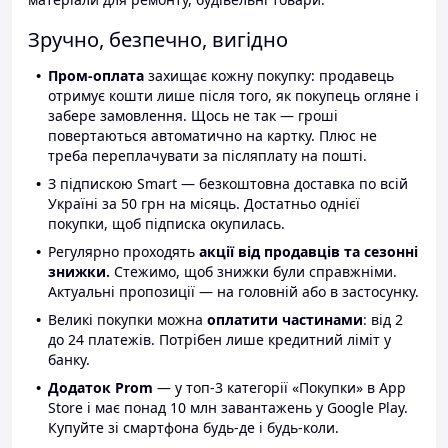
Зручно, безпечно, вигідно
Пром-оплата
захищає кожну покупку: продавець
отримує кошти лише після того, як покупець огляне і
забере замовлення. Щось не так — гроші
повертаються автоматично на картку. Плюс не
треба переплачувати за післяплату на пошті.
З підпискою Smart — безкоштовна доставка по всій
Україні за 50 грн на місяць. Достатньо однієї
покупки, щоб підписка окупилась.
Регулярно проходять
акції від продавців та сезонні
знижки.
Стежимо, щоб знижки були справжніми.
Актуальні пропозиції — на головній або в застосунку.
Великі покупки можна
оплатити частинами
: від 2
до 24 платежів. Потрібен лише кредитний ліміт у
банку.
Додаток Prom
— у топ-3 категорії «Покупки» в App
Store і має понад 10 млн завантажень у Google Play.
Купуйте зі смартфона будь-де і будь-коли.