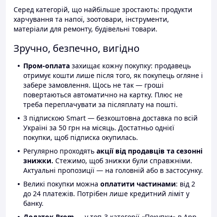
Серед категорій, що найбільше зростають: продукти
харчування та напої, зоотовари, інструменти,
матеріали для ремонту, будівельні товари.
Зручно, безпечно, вигідно
Пром-оплата
захищає кожну покупку: продавець
отримує кошти лише після того, як покупець огляне і
забере замовлення. Щось не так — гроші
повертаються автоматично на картку. Плюс не
треба переплачувати за післяплату на пошті.
З підпискою Smart — безкоштовна доставка по всій
Україні за 50 грн на місяць. Достатньо однієї
покупки, щоб підписка окупилась.
Регулярно проходять
акції від продавців та сезонні
знижки.
Стежимо, щоб знижки були справжніми.
Актуальні пропозиції — на головній або в застосунку.
Великі покупки можна
оплатити частинами
: від 2
до 24 платежів. Потрібен лише кредитний ліміт у
банку.
Додаток Prom
— у топ-3 категорії «Покупки» в App