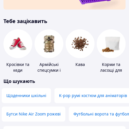
Тебе зацікавить
Кросівки та
Армійські
Кава
Корми та
кеди
спецсумки і
ласощі для
рюкзаки
домашніх
Що шукають
тварин і
птахів
Щоденники шкільні
K-pop румі костюм для аніматорів
Бутси Nike Air Zoom рожеві
Футбольні ворота та футбо